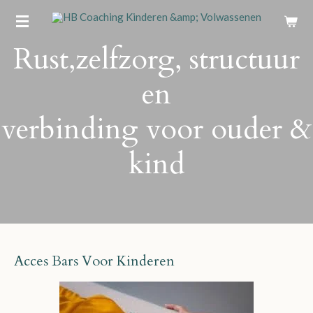
Ga
direct
Rust,zelfzorg, structuur
naar
de
en
hoofdinhoud
verbinding voor ouder &
kind
Acces Bars Voor Kinderen